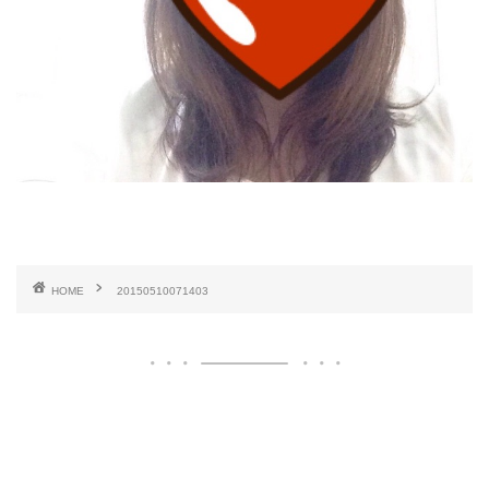
HOME
20150510071403