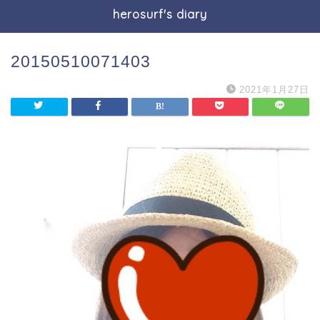
herosurf's diary
20150510071403
2021年1月27日