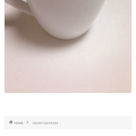
HOME
20150719155333