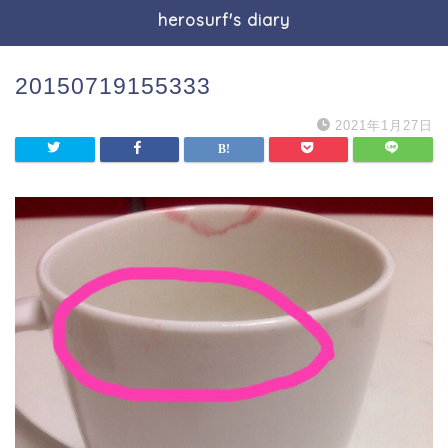
herosurf's diary
20150719155333
2021年1月27日