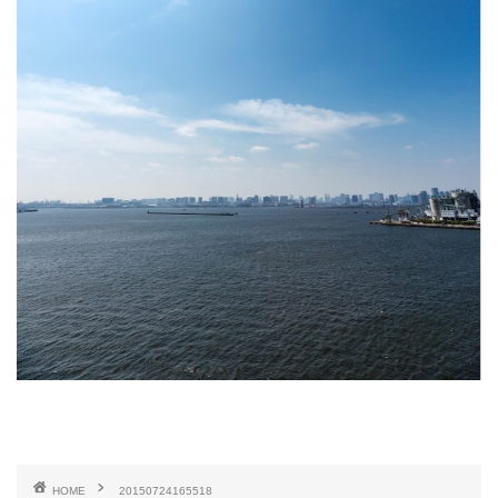
HOME
20150724165518