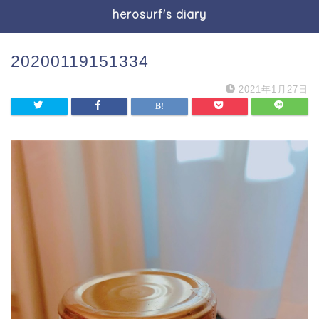
herosurf's diary
20200119151334
2021年1月27日