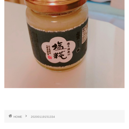
HOME
20200119151334