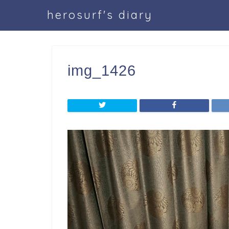
herosurf's diary
img_1426