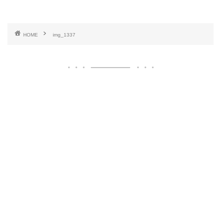
HOME
img_1337