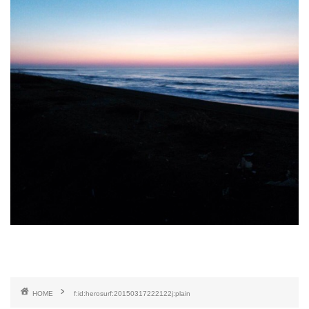
HOME
f:id:herosurf:20150317222122j:plain