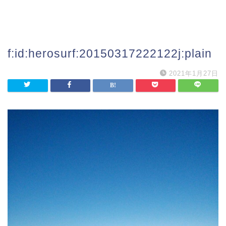
f:id:herosurf:20150317222122j:plain
2021年1月27日