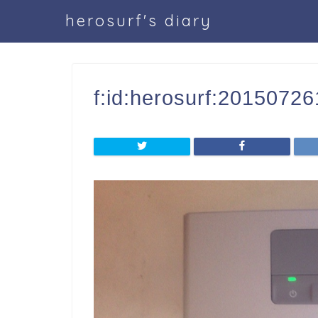
herosurf's diary
f:id:herosurf:2015072