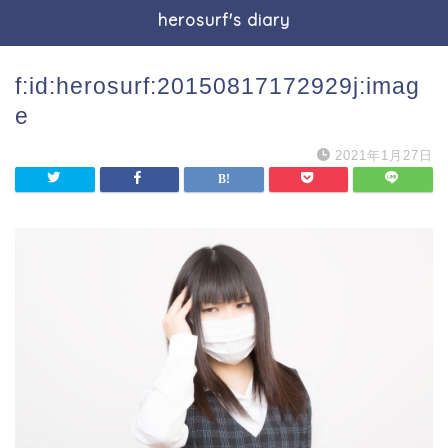
herosurf's diary
f:id:herosurf:20150817172929j:imag
e
2021年1月27日