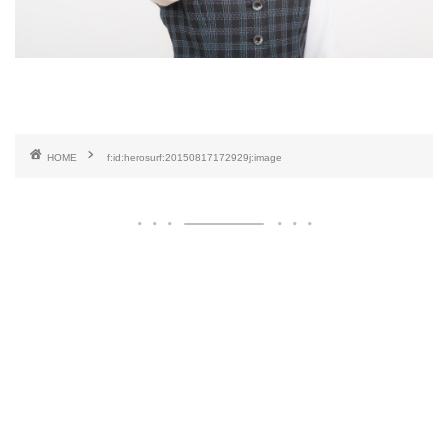
HOME
f:id:herosurf:20150817172929j:image