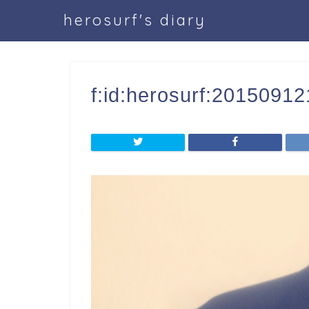
herosurf's diary
f:id:herosurf:2015091