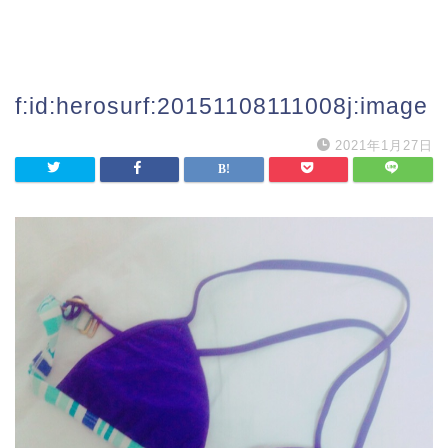
f:id:herosurf:20151108111008j:image
2021年1月27日