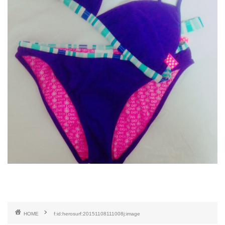
HOME
f:id:herosurf:20151108111008j:image