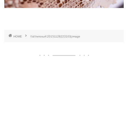
HOME
f:id:herosurf:20151128223103j:image