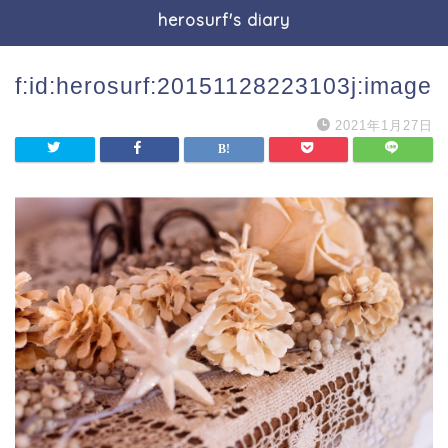
herosurf's diary
f:id:herosurf:20151128223103j:image
2021年1月27日