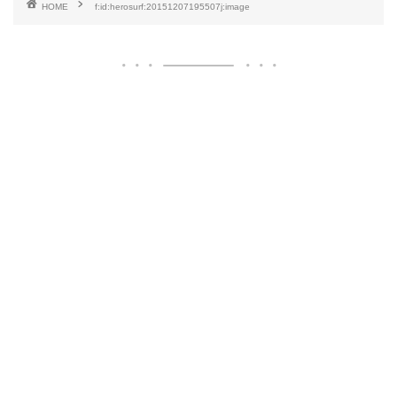
HOME
f:id:herosurf:20151207195507j:image