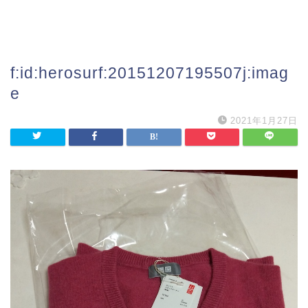
f:id:herosurf:20151207195507j:imag
e
2021年1月27日