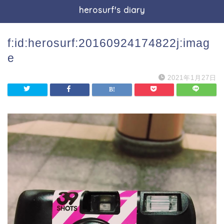
herosurf's diary
f:id:herosurf:20160924174822j:imag
e
2021年1月27日