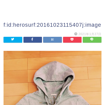
f:id:herosurf:20161023115407j:image
2021年1月27日