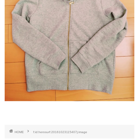
HOME
f:id:herosurf:20161023115407j:image