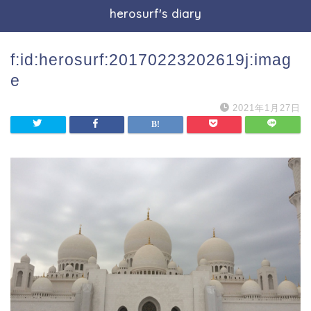
herosurf's diary
f:id:herosurf:20170223202619j:imag
e
2021年1月27日