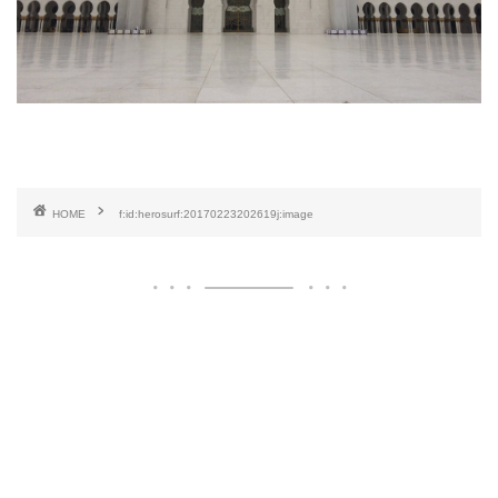
HOME
f:id:herosurf:20170223202619j:image