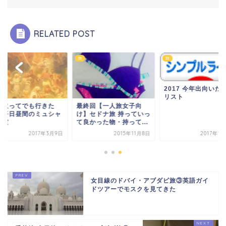
RELATED POST
旅
旅
2017 今年出向いた
リスト
給取ってでも行きた
最終回【一人旅女子向
！平日昼間のミュシャ
け】セドナ旅 持っていっ
鑑賞
て良かった物・持って...
2017年3月9日
2015年11月8日
2017年1
女目線のドバイ・アブダビ旅③英語ガイ
ドツアーでモスクを見てきた