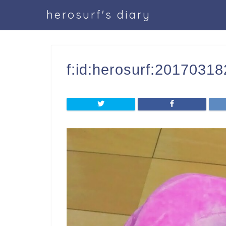
herosurf's diary
f:id:herosurf:2017031