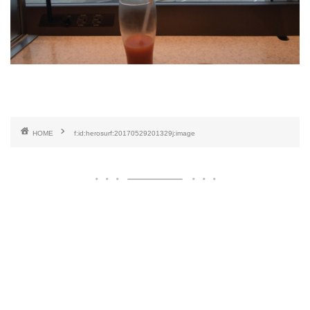
HOME
f:id:herosurf:20170529201329j:image