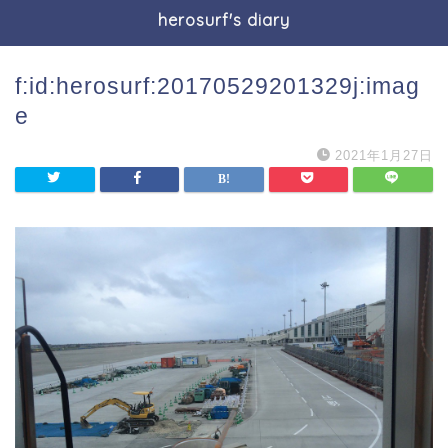
herosurf's diary
f:id:herosurf:20170529201329j:imag
e
2021年1月27日