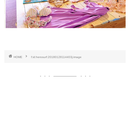
HOME
f:id:herosurf:20180128114403j:image