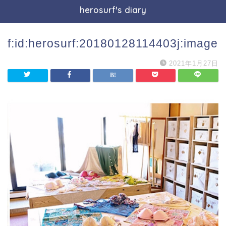
herosurf's diary
f:id:herosurf:20180128114403j:image
2021年1月27日