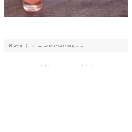
HOME
f:id:herosurf:20180506152038j:image