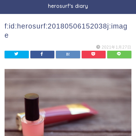
herosurf's diary
f:id:herosurf:20180506152038j:imag
e
2021年1月27日