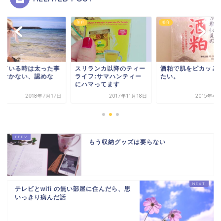
美容
美容
美容
太った事
スリランカ以降のティー
酒粕で肌をピカッとさせ
太っ
認めな
ライフ:サマハンティー
たい。
に気
にハマってます
い。
年7月17日
2017年11月18日
2015年4月25日
もう収納グッズは要らない
テレビとwifi の無い部屋に住んだら、思
いっきり病んだ話