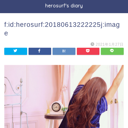
herosurf's diary
f:id:herosurf:20180613222225j:imag
e
2021年1月27日