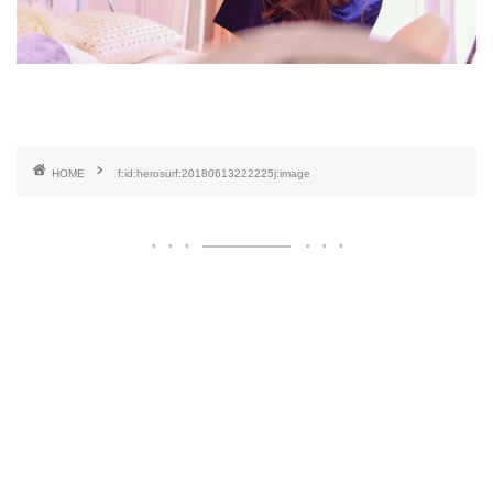
HOME
f:id:herosurf:20180613222225j:image