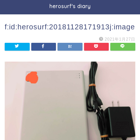
herosurf's diary
f:id:herosurf:20181128171913j:image
2021年1月27日