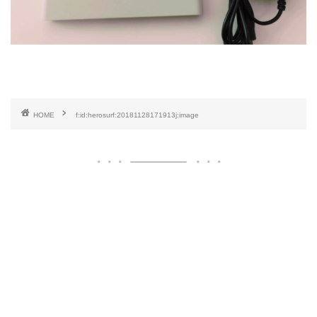
HOME
f:id:herosurf:20181128171913j:image