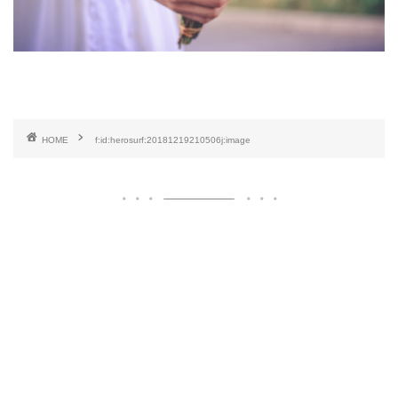
HOME
f:id:herosurf:20181219210506j:image