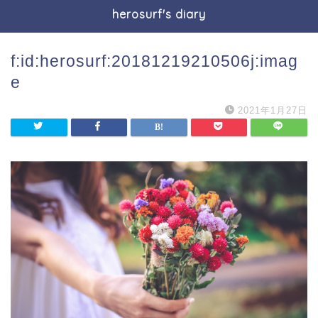
herosurf's diary
f:id:herosurf:20181219210506j:imag
e
2021年1月27日