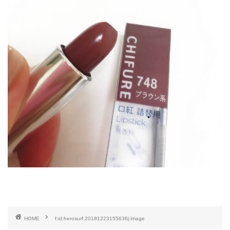
HOME
f:id:herosurf:20181223155636j:image