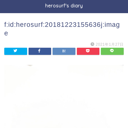
herosurf's diary
f:id:herosurf:20181223155636j:imag
e
2021年1月27日