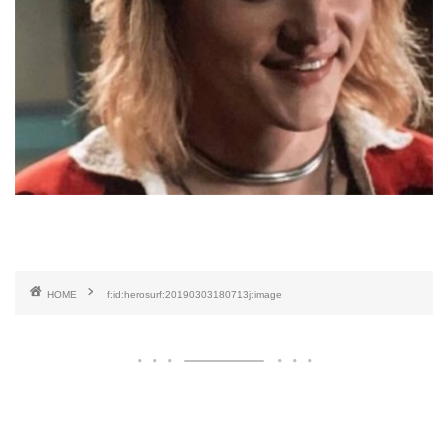
HOME
f:id:herosurf:20190303180713j:image