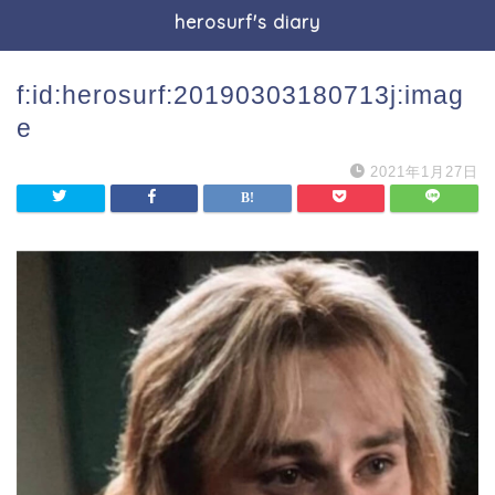
herosurf's diary
f:id:herosurf:20190303180713j:imag
e
2021年1月27日