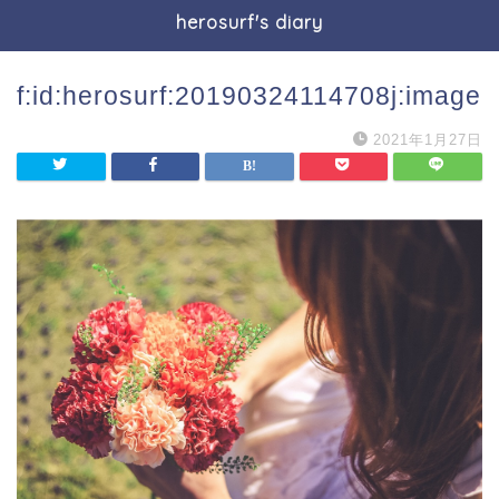
herosurf's diary
f:id:herosurf:20190324114708j:image
2021年1月27日