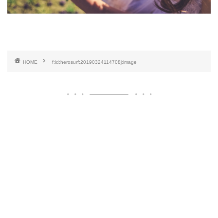
HOME
f:id:herosurf:20190324114708j:image