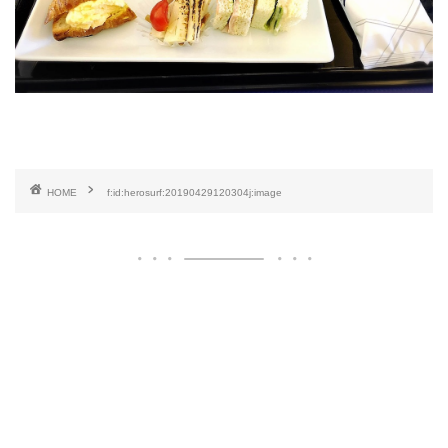
HOME
f:id:herosurf:20190429120304j:image