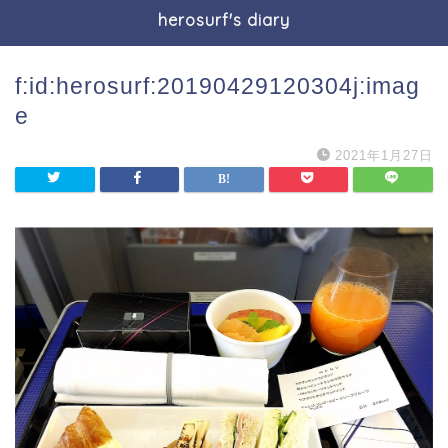
herosurf's diary
f:id:herosurf:20190429120304j:imag
e
2021年1月27日