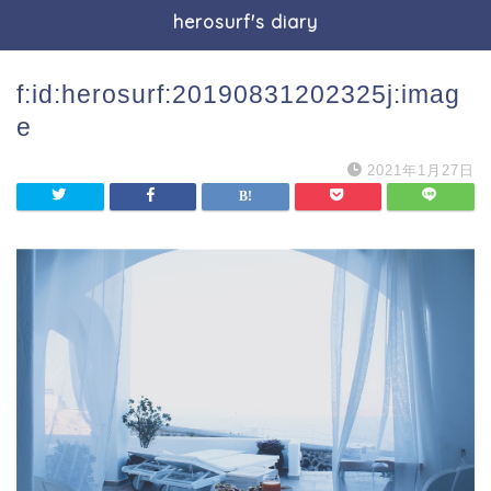
herosurf's diary
f:id:herosurf:20190831202325j:imag
e
2021年1月27日