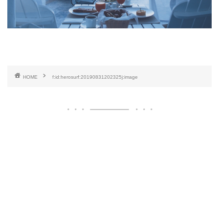
HOME
f:id:herosurf:20190831202325j:image