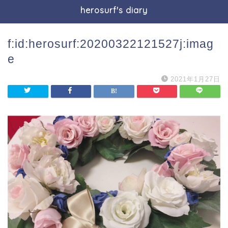
herosurf's diary
f:id:herosurf:20200322121527j:imag
e
2021年1月27日