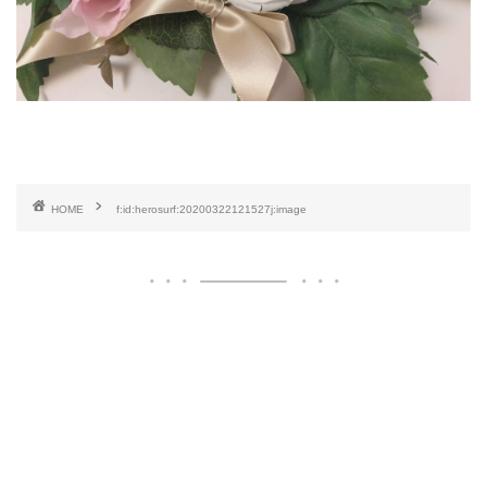
HOME
f:id:herosurf:20200322121527j:image