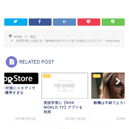
HOME
英語
語学学習にも使える！海外旅行先でテレビ見てる気分になるアプリ・VoiceTube
RELATED POST
英語
英語
OEIC対策にスタディサ
リが優秀すぎる
英語学習に【NHK
動機は不純でよろし
WORLD TV】アプリを
利用
2019年1月15日
2015年11月5日
2019年