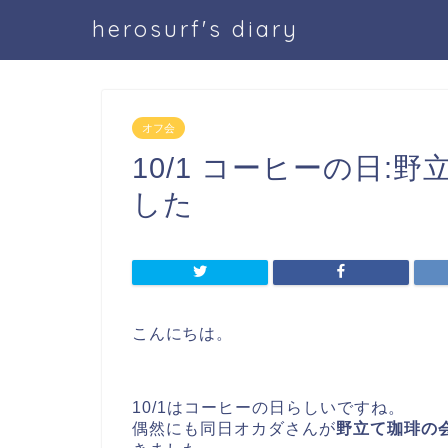
herosurf's diary
オフ会
10/1 コーヒーの日
した
こんにちは。
10/1はコーヒーの日らしいですね。
偶然にも同日オカダさんが
野立て珈琲の