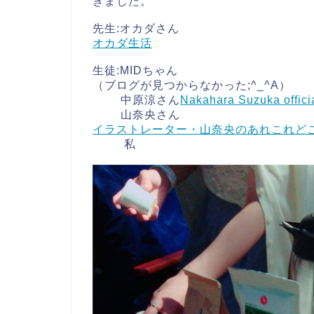
きました。
先生:オカダさん
オカダ生活
生徒:MIDちゃん
（ブログが見つからなかった;^_^A）
中原涼さん
Nakahara Suzuka officia
山奈央さん
イラストレーター・山奈央のあれこれど
私