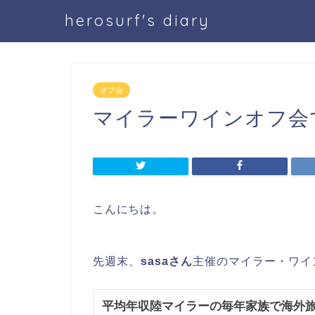
herosurf's diary
オフ会
マイラーワインオフ会
こんにちは。
先週末、
sasaさん
主催のマイラー・ワイ