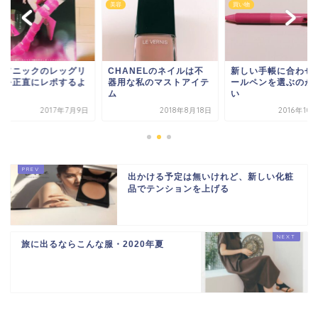
買い物
買い物
HANELのネイルは不
新しい手帳に合わせてボ
パナソニックのレッ
用な私のマストアイテ
ールペンを選ぶのが楽し
フレを正直にレポす
い
2018年8月18日
2016年10月30日
2017年
出かける予定は無いけれど、新しい化粧
品でテンションを上げる
旅に出るならこんな服・2020年夏