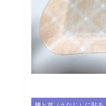
腰と首（うなじ）に貼る