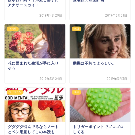
アナザースカイ！
2019年4月29日
2019年3月31日
その他
英語
花に囲まれた生活が手に入り
動機は不純でよろしい。
そう
2019年3月24日
2019年3月3日
フィジカル
美容
グダグダ悩んでるならノート
トリガーポイントでゴロゴロ
とペン用意してこの本読も
してる