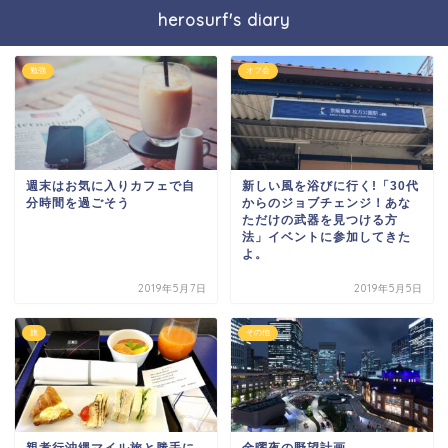
herosurf's diary
勉強
オフ会
週末はお気に入りカフェで自
新しい風を浴びに行く!「30代
分時間を過ごそう
からのジョブチェンジ！あな
ただけの武器を見つける方
法」イベントに参加してきた
よ。
2019年5月7日
2019年5月5日
旅
その他
親孝行沖縄マイル旅と勝手に
金曜夜の野望計画