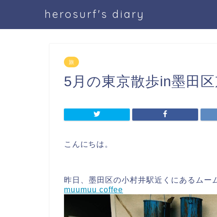
herosurf's diary
旅
5月の東京散歩in墨田
こんにちは。
昨日、墨田区の小村井駅近くにあるムー
muumuu coffee