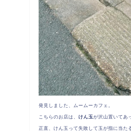
発見しました、ムームーカフェ。
こちらのお店は、
けん玉
が沢山置いてあ
正直、けん玉って失敗して玉が指に当た