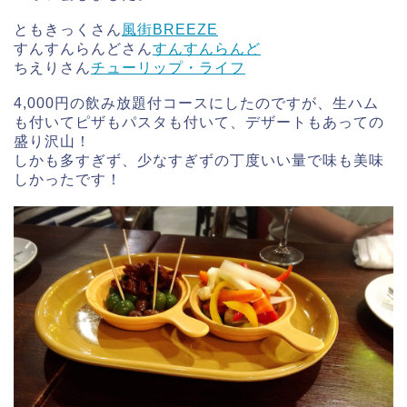
ともきっくさん
風街BREEZE
すんすんらんどさん
すんすんらんど
ちえりさん
チューリップ・ライフ
4,000円の飲み放題付コースにしたのですが、生ハム
も付いてピザもパスタも付いて、デザートもあっての
盛り沢山！
しかも多すぎず、少なすぎずの丁度いい量で味も美味
しかったです！