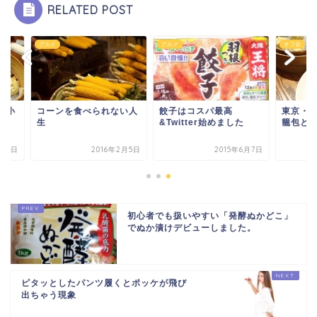
RELATED POST
メ
グルメ
オフ会
ーンを食べられない人
餃子はコスパ最高
東京・八重洲鼎泰豐
&Twitter始めました
籠包と光一スペシャ
2016年2月5日
2015年6月7日
2017年1
初心者でも扱いやすい「発酵ぬかどこ」
でぬか漬けデビューしました。
ピタッとしたパンツ履くとポッケが飛び
出ちゃう現象