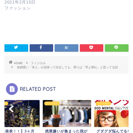
2021年2月15日
ファッション
HOME
フィジカル
体調悪い「本人」が頑張って出社しても、周りは「早よ帰れ」と思ってる説
RELATED POST
ジカル
フィジカル
フィジカル
結果発表！！】3ヶ月
残業嫌いが集まった我が
グダグダ悩んでるな