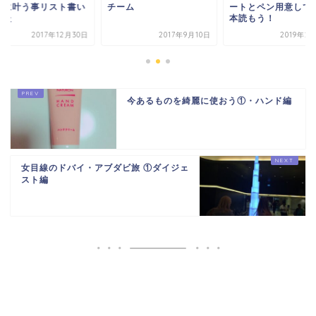
内に叶う事リスト書い
チーム
ートとペン用意して
みた
本読もう！
2017年12月30日
2017年9月10日
2019年2
今あるものを綺麗に使おう①・ハンド編
女目線のドバイ・アブダビ旅 ①ダイジェ
スト編