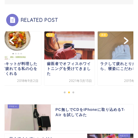
RELATED POST
他
美容
美容
ールキットが料理した
歯医者でオフィスホワイ
ラクして疲れとりた
けど疲れてる私の心を
トニングを受けてきまし
ら、寝姿にこだわる
してくれる
た
2018年9月2日
2021年3月13日
2015年
PC無しでCDをiPhoneに取り込めるT-
Air を試してみた