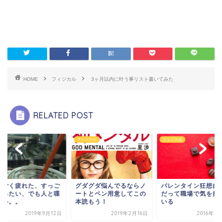
HOME
フィジカル
3ヶ月以内に叶う事リスト書いてみた
RELATED POST
他
フィジカル
フィジカル
っごく疲れた、すっご
グダグダ悩んでるならノ
バレンタイン狂想曲 
休みたい、でも人と喋
ートとペン用意してこの
だって職場で気を揉
たい。。
本読もう！
いる
2019年9月12日
2019年2月16日
2016年2